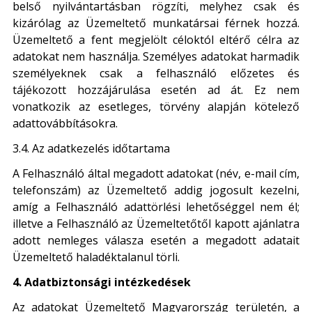
belső nyilvántartásban rögzíti, melyhez csak és
kizárólag az Üzemeltető munkatársai férnek hozzá.
Üzemeltető a fent megjelölt céloktól eltérő célra az
adatokat nem használja. Személyes adatokat harmadik
személyeknek csak a felhasználó előzetes és
tájékozott hozzájárulása esetén ad át. Ez nem
vonatkozik az esetleges, törvény alapján kötelező
adattovábbításokra.
3.4. Az adatkezelés időtartama
A Felhasználó által megadott adatokat (név, e-mail cím,
telefonszám) az Üzemeltető addig jogosult kezelni,
amíg a Felhasználó adattörlési lehetőséggel nem él;
illetve a Felhasználó az Üzemeltetőtől kapott ajánlatra
adott nemleges válasza esetén a megadott adatait
Üzemeltető haladéktalanul törli.
4. Adatbiztonsági intézkedések
Az adatokat Üzemeltető Magyarország területén, a