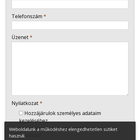
-
Telefonszám
*
-
Üzenet
*
-
-
-
Nyilatkozat
*
Hozzájárulok személyes adataim
kezeléséhez.
Ide kattintva tekinthető meg:
Adatvédelmi
Weboldalunk a működéshez elengedhetetlen sütiket
nyilatkozat
.
használ.