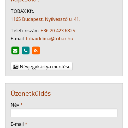
TOBAX Kft.
1165 Budapest, Nyílvessző u. 41.
Telefonszám:
+36 20 423 6825
E-mail:
tobax.klima@tobax.hu
Névjegykártya mentése
Üzenetküldés
-
Név
*
-
E-mail
*