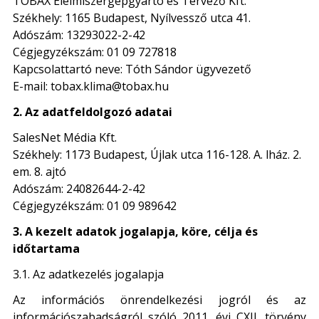
TOBAX Élelmiszergépgyártó és Tervező Kft.
Székhely: 1165 Budapest, Nyílvessző utca 41.
Adószám: 13293022-2-42
Cégjegyzékszám: 01 09 727818
Kapcsolattartó neve: Tóth Sándor ügyvezető
E-mail: tobax.klima@tobax.hu
2. Az adatfeldolgozó adatai
SalesNet Média Kft.
Székhely: 1173 Budapest, Újlak utca 116-128. A. lház. 2.
em. 8. ajtó
Adószám: 24082644-2-42
Cégjegyzékszám: 01 09 989642
3. A kezelt adatok jogalapja, köre, célja és
időtartama
3.1. Az adatkezelés jogalapja
Az információs önrendelkezési jogról és az
információszabadságról szóló 2011. évi CXII. törvény