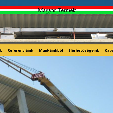
k
Referenciáink
Munkáinkból
Elérhetőségeink
Kap