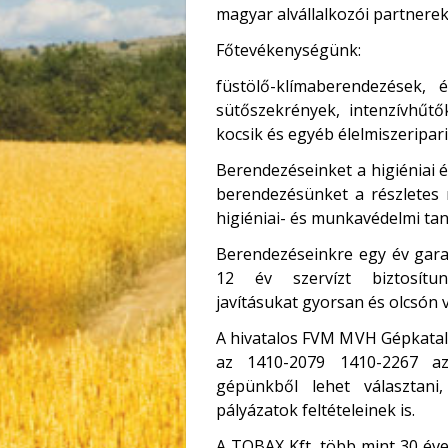
magyar alvállalkozói partnerek
Főtevékenységünk:
füstölő-klímaberendezések, é
sütőszekrények, intenzívhűtő
kocsik és egyéb élelmiszeripari
Berendezéseinket a higiéniai 
berendezésünket a részletes m
higiéniai- és munkavédelmi tanú
Berendezéseinkre egy év garan
12 év szervízt biztosítun
javításukat gyorsan és olcsón 
A hivatalos FVM MVH Gépkata
az 1410-2079 1410-2267 a
gépünkből lehet választan
pályázatok feltételeinek is.
A TOBAX Kft. több mint 30 éve