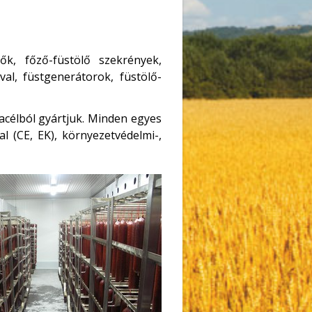
lők, főző-füstölő szekrények,
al, füstgenerátorok, füstölő-
acélból gyártjuk. Minden egyes
l (CE, EK), környezetvédelmi-,