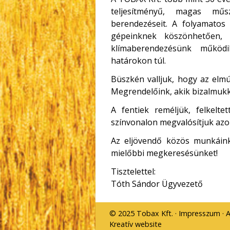
teljesítményű, magas műs
berendezéseit. A folyamatos 
gépeinknek köszönhetően,
klímaberendezésünk működ
határokon túl.
Büszkén valljuk, hogy az elmúl
Megrendelőink, akik bizalmukka
A fentiek reméljük, felkelte
színvonalon megvalósítjuk azo
Az eljövendő közös munkáink
mielőbbi megkeresésünket!
Tisztelettel:
Tóth Sándor Ügyvezető
© 2025 Tobax Kft.
Impresszum
A
Kreatív website