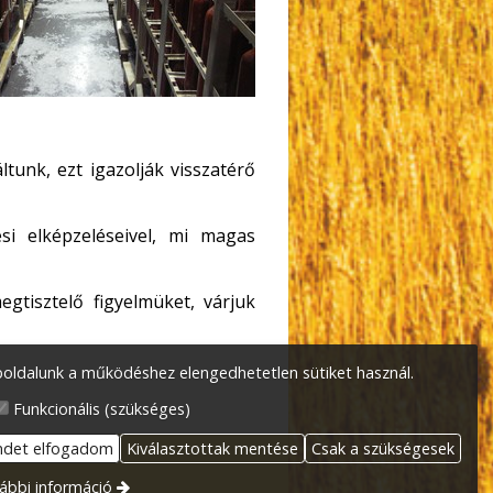
ltunk, ezt igazolják visszatérő
ési elképzeléseivel, mi magas
tisztelő figyelmüket, várjuk
oldalunk a működéshez elengedhetetlen sütiket használ.
Funkcionális (szükséges)
ndet elfogadom
Kiválasztottak mentése
Csak a szükségesek
ábbi információ