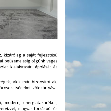
kizárólag a saját fejlesztésű
giai beüzemelésig cégünk végez
lat kialakítását, ápolását és
égek, akik már bizonyítottak,
rnyezetvédelmi zöldkártyával
, modern, energiatakarékos,
zervízzel, magyar forrásból és