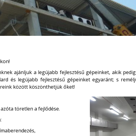
kon!
nek ajánljuk a legújabb fejlesztésű gépeinket, akik pedi
ndard és legújabb fejlesztésű gépeinket egyaránt; s remé
eink között köszönthetjük őket!
azóta töretlen a fejlődése.
:
límaberendezés,