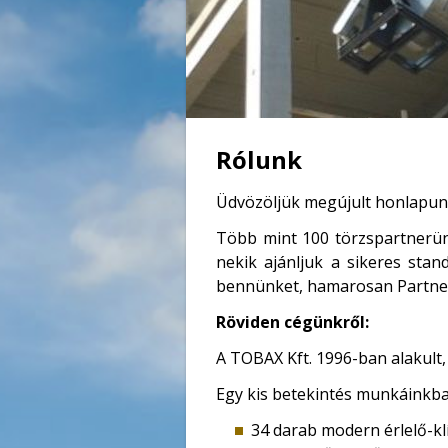
Rólunk
Üdvözöljük megújult honlapun
Több mint 100 törzspartnerünk
nekik ajánljuk a sikeres sta
bennünket, hamarosan Partner
Röviden cégünkről:
A TOBAX Kft. 1996-ban alakult, 
Egy kis betekintés munkáinkba
34 darab modern érlelő-k