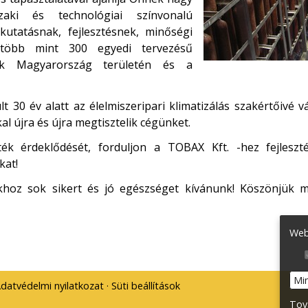
zaki és technológiai színvonalú
kutatásnak, fejlesztésnek, minőségi
 több mint 300 egyedi tervezésű
ik Magyarország területén és a
t 30 év alatt az élelmiszeripari klimatizálás szakértőivé vá
l újra és újra megtisztelik cégünket.
tték érdeklődését, forduljon a TOBAX Kft. -hez fejleszt
kat!
hoz sok sikert és jó egészséget kívánunk! Köszönjük meg
Web
Mi
datvédelmi nyilatkozat
Süti beállítások
Tov