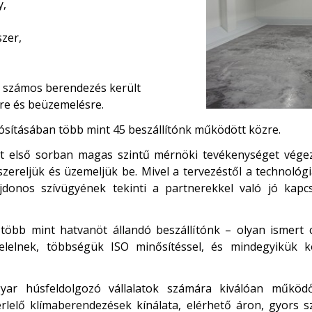
y,
zer,
g számos berendezés került
sre és beüzemelésre.
ósításában több mint 45 beszállítónk működött közre.
t első sorban magas szintű mérnöki tevékenységet végez, 
szereljük és üzemeljük be. Mivel a tervezéstől a technoló
onos szívügyének tekinti a partnerekkel való jó kapcso
öbb mint hatvanöt állandó beszállítónk – olyan ismert c
elelnek, többségük ISO minősítéssel, és mindegyikük kö
yar húsfeldolgozó vállalatok számára kiválóan működő
rlelő klímaberendezések kínálata, elérhető áron, gyors s