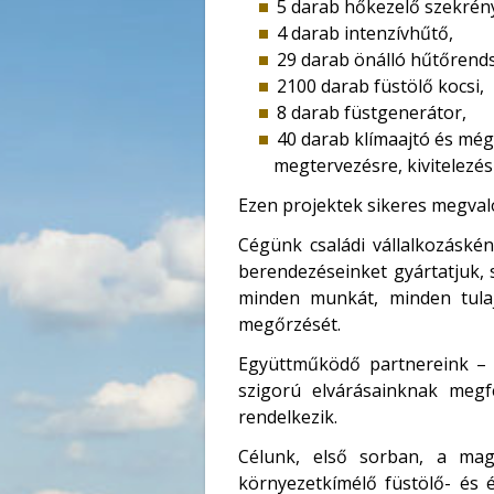
5 darab hőkezelő szekrén
4 darab intenzívhűtő,
29 darab önálló hűtőrends
2100 darab füstölő kocsi,
8 darab füstgenerátor,
40 darab klímaajtó és mé
megtervezésre, kivitelezé
Ezen projektek sikeres megval
Cégünk családi vállalkozáskén
berendezéseinket gyártatjuk, 
minden munkát, minden tulajd
megőrzését.
Együttműködő partnereink – t
szigorú elvárásainknak megf
rendelkezik.
Célunk, első sorban, a mag
környezetkímélő füstölő- és é