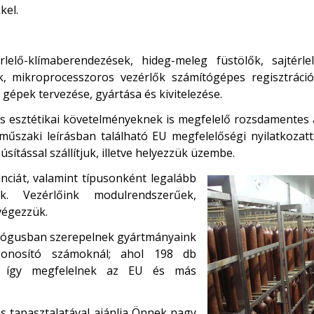
kel.
rlelő-klímaberendezések, hideg-meleg füstölők, sajtérle
k, mikroprocesszoros vezérlők számítógépes regisztrációv
 gépek tervezése, gyártása és kivitelezése.
és esztétikai követelményeknek is megfelelő rozsdamentes 
űszaki leírásban található EU megfelelőségi nyilatkozatta
sítással szállítjuk, illetve helyezzük üzembe.
ciát, valamint típusonként legalább
k. Vezérlőink modulrendszerűek,
végezzük.
lógusban szerepelnek gyártmányaink
zonosító számoknál; ahol 198 db
i, így megfelelnek az EU és más
s tapasztalatával ajánlja Önnek nagy